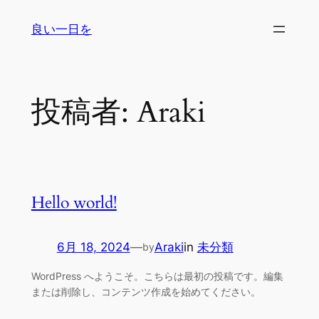
内
良い一日を
容
を
ス
キ
投稿者:
Araki
ッ
プ
Hello world!
6月 18, 2024
—
Araki
in
未分類
by
WordPress へようこそ。こちらは最初の投稿です。編集
または削除し、コンテンツ作成を始めてください。